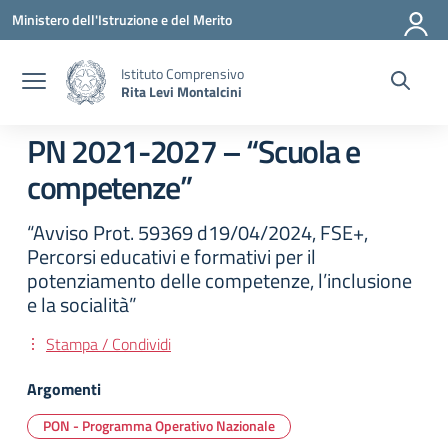
Vai ai contenuti
Vai al menu di navigazione
Vai al footer
Ministero dell'Istruzione e del Merito
Istituto Comprensivo
Rita Levi Montalcini
PN 2021-2027 – “Scuola e
competenze”
“Avviso Prot. 59369 d19/04/2024, FSE+,
Percorsi educativi e formativi per il
potenziamento delle competenze, l’inclusione
e la socialità”
Stampa / Condividi
Argomenti
PON - Programma Operativo Nazionale