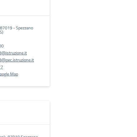
, 87019 - Spezzano
S)
00
@istruzione.it
@pec.istruzione.it
77
Google Map
rank, 87019 Spezzano