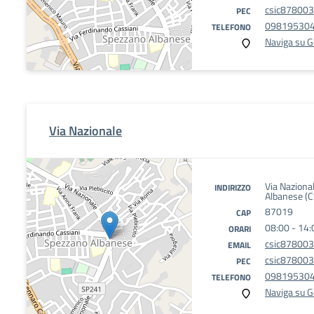
csic878003@
PEC
09819530
TELEFONO
Naviga su 
Via Nazionale
Via Naziona
INDIRIZZO
Albanese (C
87019
CAP
08:00 - 14:
ORARI
csic878003
EMAIL
csic878003@
PEC
09819530
TELEFONO
Naviga su 