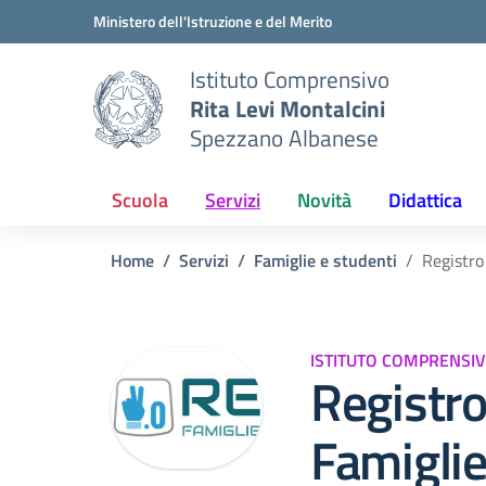
Vai ai contenuti
Vai al menu di navigazione
Vai al footer
Ministero dell'Istruzione e del Merito
Istituto Comprensivo
Rita Levi Montalcini
Spezzano Albanese
Scuola
Servizi
Novità
Didattica
Home
Servizi
Famiglie e studenti
Registro
ISTITUTO COMPRENSIV
Registro
Famigli