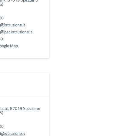
S)
00
@istruzione.it
pec.istruzione.it
49
Google Map
rbato, 87019 Spezzano
S)
00
@istruzione.it