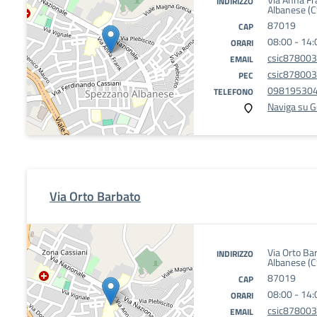
INDIRIZZO
Albanese (C
87019
CAP
08:00 - 14:
ORARI
csic878003
EMAIL
csic878003@
PEC
09819530
TELEFONO
Naviga su 
Via Orto Barbato
Via Orto Ba
INDIRIZZO
Albanese (C
87019
CAP
08:00 - 14:
ORARI
csic878003
EMAIL