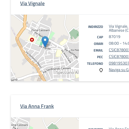
Via Vignale
Via Vignale
INDIRIZZO
Albanese (C
87019
CAP
08:00 - 14:
ORARI
CSIC878003
EMAIL
CSIC878003
PEC
09819530
TELEFONO
Naviga su 
Via Anna Frank
Via Anna F