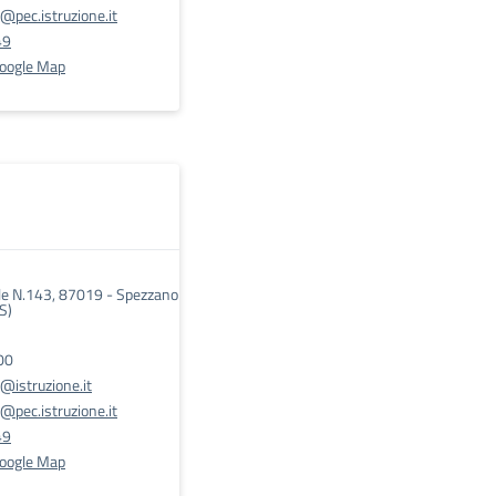
pec.istruzione.it
49
Google Map
le N.143, 87019 - Spezzano
S)
00
@istruzione.it
pec.istruzione.it
49
Google Map