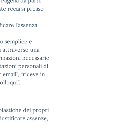
Pagella da parte
te recarsi presso
ficare l’assenza
do semplice e
i attraverso una
rmazioni necessarie
tazioni personali di
mail”, “riceve in
lloqui”.
olastiche dei propri
giustificare assenze,