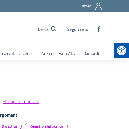
Accedi
Cerca
Seguici su:
Apr
 riservata Docenti
Area riservata ATA
Contatti
Stampa / Condividi
rgomenti
Didattica
Registro elettronico