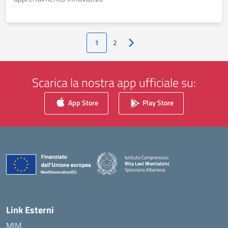
1
2
Pagina successiva
Scarica la nostra app ufficiale su:
App Store
Play Store
Istituto Comprensivo
Rita Levi Montalcini
Spezzano Albanese
— Visita la pagina iniziale della scuola
Link Esterni
MIM