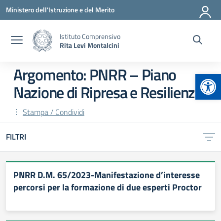
Vai ai contenuti
Vai al menu di navigazione
Vai al footer
Ministero dell'Istruzione e del Merito
Istituto Comprensivo
Rita Levi Montalcini
Argomento: PNRR – Piano
Apr
Nazione di Ripresa e Resilienza
Stampa / Condividi
FILTRI
PNRR D.M. 65/2023-Manifestazione d’interesse
percorsi per la formazione di due esperti Proctor