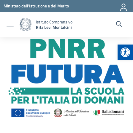
Vai ai contenuti
Vai al menu di navigazione
Vai al footer
Ministero dell'Istruzione e del Merito
Istituto Comprensivo
Rita Levi Montalcini
Apr