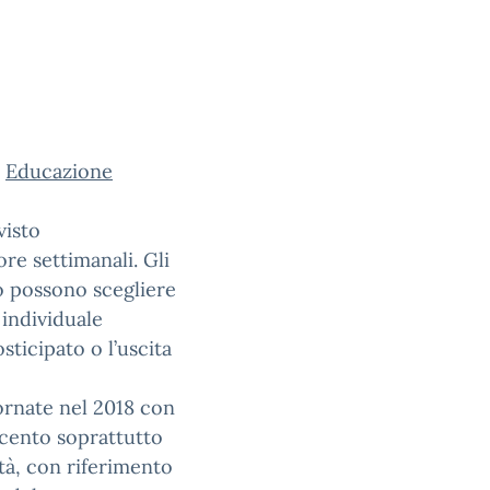
i
Educazione
visto
re settimanali. Gli
o possono scegliere
 individuale
sticipato o l’uscita
iornate nel 2018 con
ccento soprattutto
ità, con riferimento