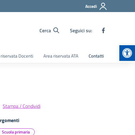
Accedi
Cerca
Seguici su:
Apr
 riservata Docenti
Area riservata ATA
Contatti
Stampa / Condividi
rgomenti
Scuola primaria