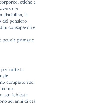
 corporee, etiche e
raverso le
 disciplina, la
o del pensiero
adini consapevoli e
le scuole primarie
 per tutte le
nale,
no compiuto i sei
rimento.
a, su richiesta
ono sei anni di età