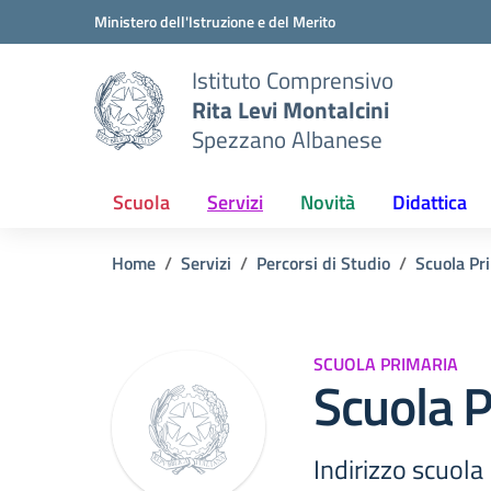
Vai ai contenuti
Vai al menu di navigazione
Vai al footer
Ministero dell'Istruzione e del Merito
Istituto Comprensivo
Rita Levi Montalcini
Spezzano Albanese
Scuola
Servizi
Novità
Didattica
Home
Servizi
Percorsi di Studio
Scuola Pr
SCUOLA PRIMARIA
Scuola P
Indirizzo scuola