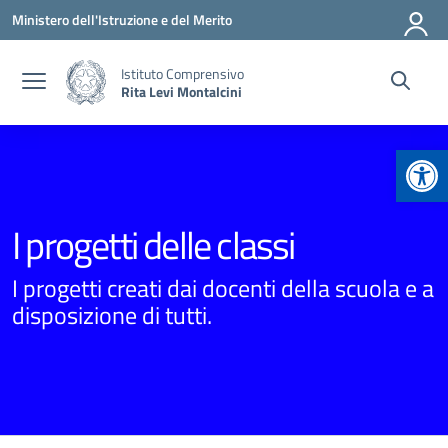
Vai ai contenuti
Vai al menu di navigazione
Vai al footer
Ministero dell'Istruzione e del Merito
Istituto Comprensivo
Rita Levi Montalcini
Apr
I progetti delle classi
I progetti creati dai docenti della scuola e a
disposizione di tutti.