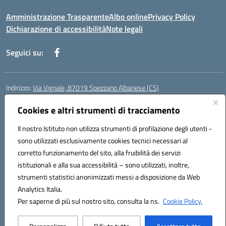
Amministrazione Trasparente
Albo online
Privacy Policy
Dichiarazione di accessibilità
Note legali
Seguici su:
Indirizzo:
Via Vignale, 87019 Spezzano Albanese (CS)
Centralino:
0981953077
Email:
csic878003@istruzione.it
Posta elettronica certificata (PEC):
Cookies e altri strumenti di tracciamento
csic878003@pec.istruzione.it
Codice fiscale: 94018300783
Il nostro Istituto non utilizza strumenti di profilazione degli utenti -
Codice meccanografico:
CSIC878003
sono utilizzati esclusivamente cookies tecnici necessari al
Codice Indice delle Pubbliche Amministrazioni (IPA): istsc_csic878003
corretto funzionamento del sito, alla fruibilità dei servizi
Codice unico di fatturazione (CUF): UFK2HU
istituzionali e alla sua accessibilità – sono utilizzati, inoltre,
strumenti statistici anonimizzati messi a disposizione da Web
Analytics Italia.
Hosting & Powered by 3D Solution S.r.l.
Per saperne di più sul nostro sito, consulta la ns.
Cookie Policy.
Concept & Design by Designers Italia