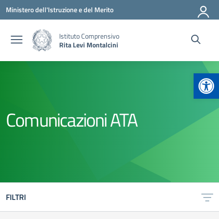
Vai ai contenuti
Vai al menu di navigazione
Vai al footer
Ministero dell'Istruzione e del Merito
Istituto Comprensivo
Rita Levi Montalcini
Apr
Comunicazioni ATA
FILTRI