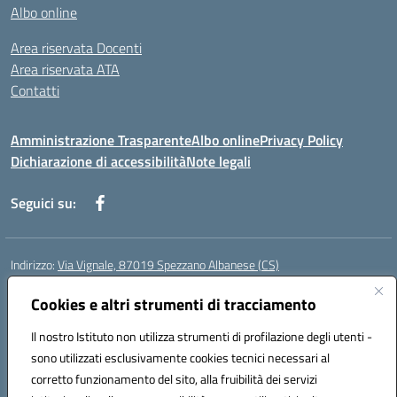
Albo online
Area riservata Docenti
Area riservata ATA
Contatti
Amministrazione Trasparente
Albo online
Privacy Policy
Dichiarazione di accessibilità
Note legali
Seguici su:
Indirizzo:
Via Vignale, 87019 Spezzano Albanese (CS)
Centralino:
0981953077
Email:
csic878003@istruzione.it
Posta elettronica certificata (PEC):
Cookies e altri strumenti di tracciamento
csic878003@pec.istruzione.it
Codice fiscale: 94018300783
Il nostro Istituto non utilizza strumenti di profilazione degli utenti -
Codice meccanografico:
CSIC878003
sono utilizzati esclusivamente cookies tecnici necessari al
Codice Indice delle Pubbliche Amministrazioni (IPA): istsc_csic878003
corretto funzionamento del sito, alla fruibilità dei servizi
Codice unico di fatturazione (CUF): UFK2HU