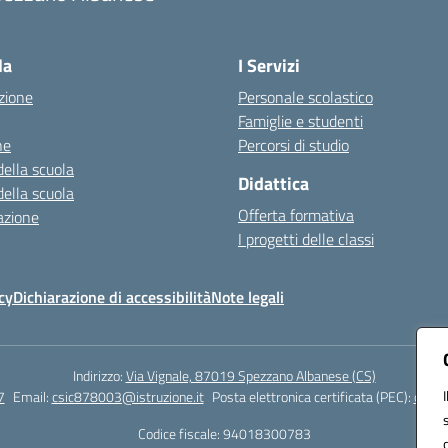
Visita la pagina iniziale della scuola
la
I Servizi
zione
Personale scolastico
Famiglie e studenti
ne
Percorsi di studio
della scuola
Didattica
della scuola
Offerta formativa
azione
I progetti delle classi
cy
Dichiarazione di accessibilità
Note legali
Indirizzo:
Via Vignale, 87019 Spezzano Albanese (CS)
7
Email:
csic878003@istruzione.it
Posta elettronica certificata (PEC):
csic8
Codice fiscale: 94018300783