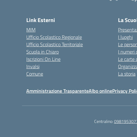
— 
Link Esterni
La Scuo
MIM
Presenta
Ufficio Scolastico Regionale
I luoghi
Ufficio Scolastico Territoriale
Le perso
Scuola in Chiaro
I numeri 
Iscrizioni On Line
Le carte 
Invalsi
Organizz
Comune
La storia
Amministrazione Trasparente
Albo online
Privacy Poli
Centralino:
098195307