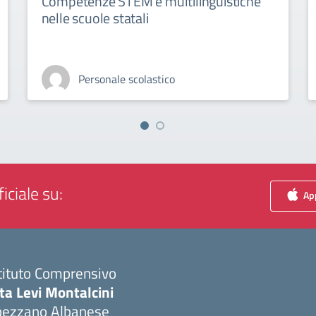
Competenze STEM e multilinguistiche
nelle scuole statali
Personale scolastico
iciale su:
App
tituto Comprensivo
ta Levi Montalcini
pezzano Albanese