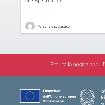
due esperti Proctor
Personale scolastico
Scarica la nostra app uff
Is
Ri
S