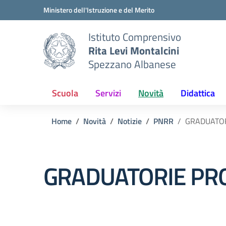
Vai ai contenuti
Vai al menu di navigazione
Vai al footer
Ministero dell'Istruzione e del Merito
Istituto Comprensivo
Rita Levi Montalcini
Spezzano Albanese
Scuola
Servizi
Novità
Didattica
Home
Novità
Notizie
PNRR
GRADUATOR
GRADUATORIE PRO