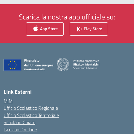
Scarica la nostra app ufficiale su:
App Store
Play Store
Istituto Comprensivo
Rita Levi Montalcini
Spezzano Albanese
— Visita la pagina iniziale della scuola
Link Esterni
MIM
Ufficio Scolastico Regionale
Ufficio Scolastico Territoriale
Scuola in Chiaro
Iscrizioni On Line