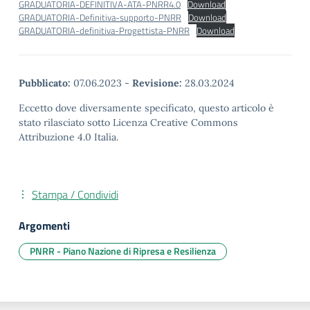
GRADUATORIA-DEFINITIVA-ATA-PNRR4.0
Download
GRADUATORIA-Definitiva-supporto-PNRR
Download
GRADUATORIA-definitiva-Progettista-PNRR
Download
Pubblicato:
07.06.2023
-
Revisione:
28.03.2024
Eccetto dove diversamente specificato, questo articolo è
stato rilasciato sotto Licenza Creative Commons
Attribuzione 4.0 Italia.
Stampa / Condividi
Argomenti
PNRR - Piano Nazione di Ripresa e Resilienza