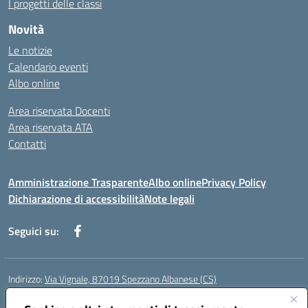
I progetti delle classi
Novità
Le notizie
Calendario eventi
Albo online
Area riservata Docenti
Area riservata ATA
Contatti
Amministrazione Trasparente
Albo online
Privacy Policy
Dichiarazione di accessibilità
Note legali
Seguici su:
Indirizzo:
Via Vignale, 87019 Spezzano Albanese (CS)
Centralino:
0981953077
Email:
csic878003@istruzione.it
Posta elettronica certificata (PEC):
csic878003@pec.istruzione.it