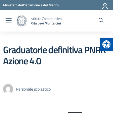
Vai ai contenuti
Vai al menu di navigazione
Vai al footer
Ministero dell'Istruzione e del Merito
Istituto Comprensivo
Rita Levi Montalcini
Apr
Graduatorie definitiva PNRR
Azione 4.0
Personale scolastico