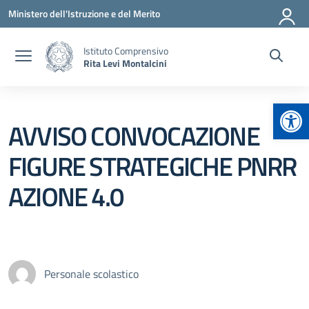
Vai ai contenuti
Vai al menu di navigazione
Vai al footer
Ministero dell'Istruzione e del Merito
Istituto Comprensivo
Rita Levi Montalcini
Apr
AVVISO CONVOCAZIONE
FIGURE STRATEGICHE PNRR
AZIONE 4.0
Personale scolastico