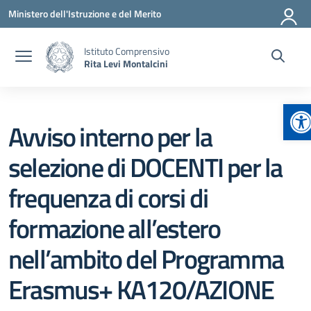
Vai ai contenuti
Vai al menu di navigazione
Vai al footer
Ministero dell'Istruzione e del Merito
Istituto Comprensivo
Rita Levi Montalcini
Ap
Avviso interno per la
selezione di DOCENTI per la
frequenza di corsi di
formazione all’estero
nell’ambito del Programma
Erasmus+ KA120/AZIONE