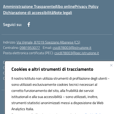
Amministrazione Trasparente
Albo online
Privacy Policy
Dichiarazione di accessibilità
Note legali
Seguici su:
Indirizzo:
Via Vignale, 87019 Spezzano Albanese (CS)
Centralino:
0981953077
Email:
csic878003@istruzione.it
Posta elettronica certificata (PEC):
csic878003@pec.istruzione.it
Codice fiscale: 94018300783
Codice meccanografico:
CSIC878003
Cookies e altri strumenti di tracciamento
Codice Indice delle Pubbliche Amministrazioni (IPA): istsc_csic878003
Codice unico di fatturazione (CUF): UFK2HU
Il nostro Istituto non utilizza strumenti di profilazione degli utenti -
sono utilizzati esclusivamente cookies tecnici necessari al
corretto funzionamento del sito, alla fruibilità dei servizi
istituzionali e alla sua accessibilità – sono utilizzati, inoltre,
Hosting & Powered by 3D Solution S.r.l.
strumenti statistici anonimizzati messi a disposizione da Web
Concept & Design by Designers Italia
Analytics Italia.