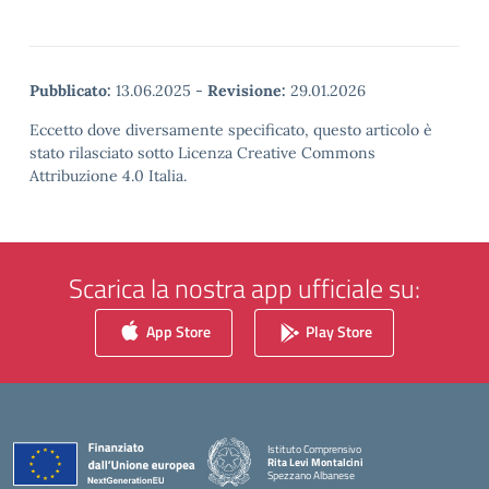
Pubblicato:
13.06.2025
-
Revisione:
29.01.2026
Eccetto dove diversamente specificato, questo articolo è
stato rilasciato sotto Licenza Creative Commons
Attribuzione 4.0 Italia.
Scarica la nostra app ufficiale su:
App Store
Play Store
Istituto Comprensivo
Rita Levi Montalcini
Spezzano Albanese
— Visita la pagina iniziale della scuola