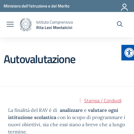
Vai ai contenuti
Vai al menu di navigazione
Vai al footer
Ministero dell'Istruzione e del Merito
Istituto Comprensivo
Rita Levi Montalcini
Ap
Autovalutazione
Stampa / Condividi
La finalità del RAV è di
analizzare
e
valutare ogni
istituzione scolastica
con lo scopo di programmare i
nuovi obiettivi, sia che essi siano a breve che a lungo
termine.