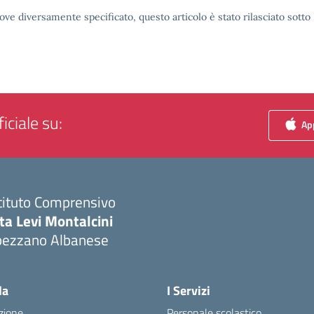
ove diversamente specificato, questo articolo è stato rilasciato sott
iciale su:
App
tituto Comprensivo
ta Levi Montalcini
pezzano Albanese
Visita la pagina iniziale della scuola
la
I Servizi
zione
Personale scolastico