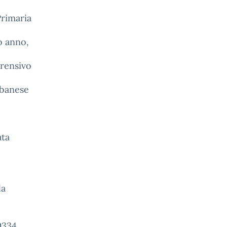
Primaria
mo anno,
prensivo
lbanese
data
la
0334