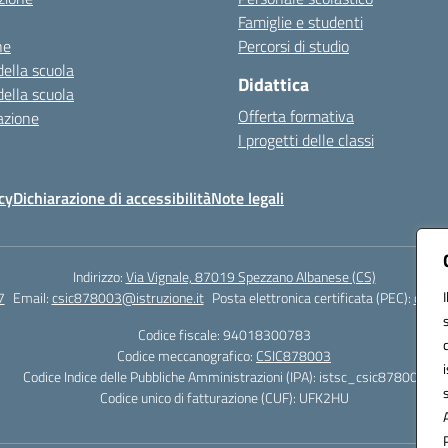
Famiglie e studenti
ne
Percorsi di studio
della scuola
Didattica
della scuola
Offerta formativa
azione
I progetti delle classi
cy
Dichiarazione di accessibilità
Note legali
Indirizzo:
Via Vignale, 87019 Spezzano Albanese (CS)
7
Email:
csic878003@istruzione.it
Posta elettronica certificata (PEC):
csic8
Codice fiscale: 94018300783
Codice meccanografico:
CSIC878003
Codice Indice delle Pubbliche Amministrazioni (IPA): istsc_csic878003
Codice unico di fatturazione (CUF): UFK2HU