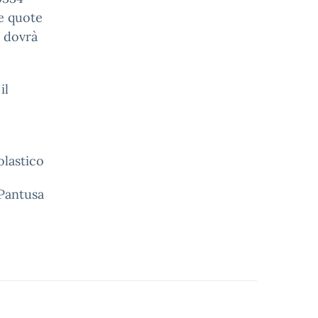
le quote
e dovrà
il
olastico
 Pantusa