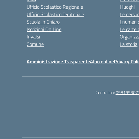
Ufficio Scolastico Regionale
I luoghi
Ufficio Scolastico Territoriale
Le perso
Scuola in Chiaro
I numeri 
Iscrizioni On Line
Le carte 
Invalsi
Organizz
Comune
La storia
Amministrazione Trasparente
Albo online
Privacy Poli
Centralino:
098195307