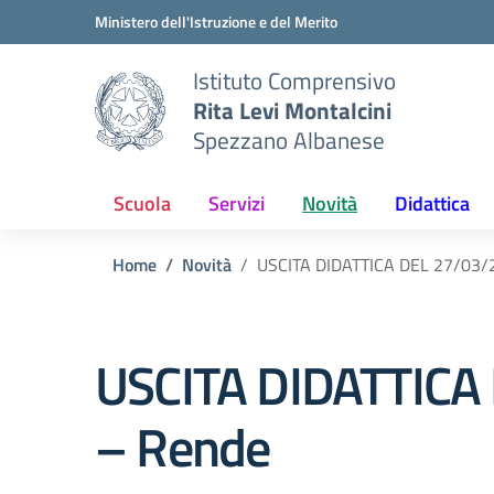
Vai ai contenuti
Vai al menu di navigazione
Vai al footer
Ministero dell'Istruzione e del Merito
Istituto Comprensivo
Rita Levi Montalcini
Spezzano Albanese
Scuola
Servizi
Novità
Didattica
Home
Novità
USCITA DIDATTICA DEL 27/03/
USCITA DIDATTICA
– Rende