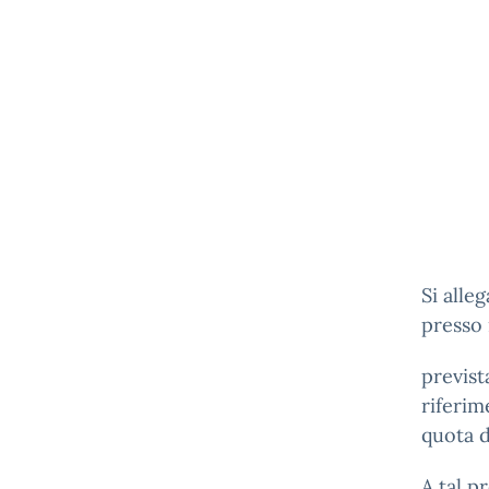
Si alle
presso 
previst
riferim
quota d
A tal p