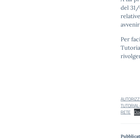
del 31/
relativ
avvenir
Per fac
Tutoria
rivolger
AUTORIZZ
TUTORIAL
RETE
Do
Pubblicat