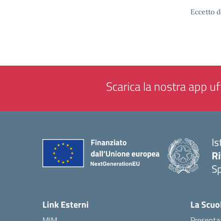
Eccetto d
Scarica la nostra app uff
Is
Ri
S
— 
Link Esterni
La Scuo
MIM
Presenta