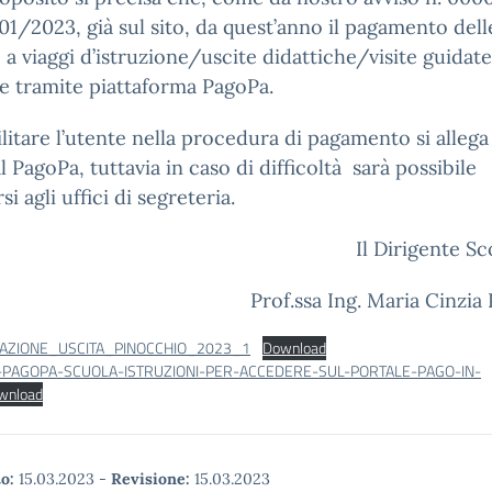
01/2023, già sul sito, da quest’anno il pagamento del
e a viaggi d’istruzione/uscite didattiche/visite guidat
e tramite piattaforma PagoPa.
ilitare l’utente nella procedura di pagamento si allega 
l PagoPa, tuttavia in caso di difficoltà sarà possibile
si agli uffici di segreteria.
Il Dirigente Sc
Prof.ssa Ing. Maria Cinzia
AZIONE_USCITA_PINOCCHIO_2023_1
Download
-PAGOPA-SCUOLA-ISTRUZIONI-PER-ACCEDERE-SUL-PORTALE-PAGO-IN-
wnload
o:
15.03.2023
-
Revisione:
15.03.2023