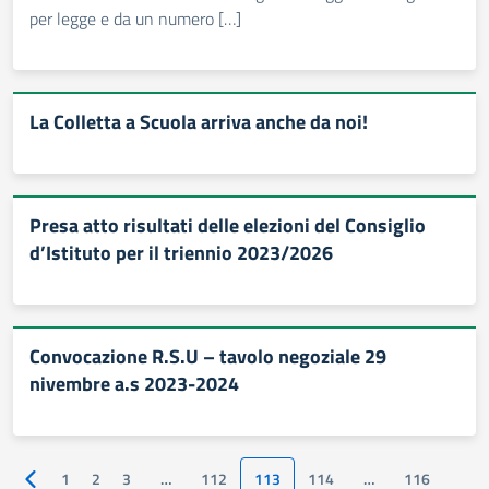
per legge e da un numero […]
La Colletta a Scuola arriva anche da noi!
Presa atto risultati delle elezioni del Consiglio
d’Istituto per il triennio 2023/2026
Convocazione R.S.U – tavolo negoziale 29
nivembre a.s 2023-2024
1
2
3
…
112
113
114
…
116
Pagina precedente