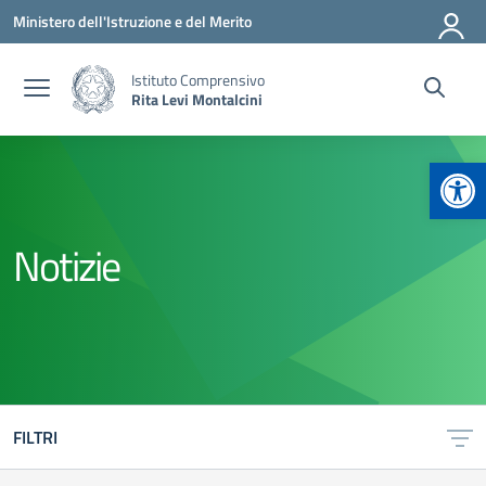
Vai ai contenuti
Vai al menu di navigazione
Vai al footer
Ministero dell'Istruzione e del Merito
Istituto Comprensivo
Rita Levi Montalcini
Apr
Notizie
FILTRI