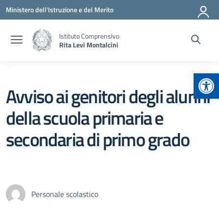
Vai ai contenuti
Vai al menu di navigazione
Vai al footer
Ministero dell'Istruzione e del Merito
Istituto Comprensivo
Rita Levi Montalcini
Apr
Avviso ai genitori degli alunni
della scuola primaria e
secondaria di primo grado
Personale scolastico