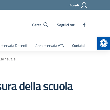
Accedi
Cerca
Seguici su:
Apr
 riservata Docenti
Area riservata ATA
Contatti
 Carnevale
sura della scuola