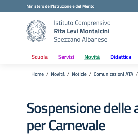
Vai ai contenuti
Vai al menu di navigazione
Vai al footer
Ministero dell'Istruzione e del Merito
Istituto Comprensivo
Rita Levi Montalcini
Spezzano Albanese
Scuola
Servizi
Novità
Didattica
Home
Novità
Notizie
Comunicazioni ATA
Sospensione delle a
per Carnevale