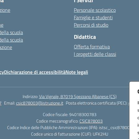
la
I Servizi
zione
Personale scolastico
Famiglie e studenti
ne
Percorsi di studio
della scuola
Didattica
della scuola
Offerta formativa
azione
I progetti delle classi
cy
Dichiarazione di accessibilità
Note legali
Indirizzo:
Via Vignale, 87019 Spezzano Albanese (CS)
7
Email:
csic878003@istruzione.it
Posta elettronica certificata (PEC):
csic8
Codice fiscale: 94018300783
Codice meccanografico:
CSIC878003
Codice Indice delle Pubbliche Amministrazioni (IPA): istsc_csic878003
Codice unico di fatturazione (CUF): UFK2HU