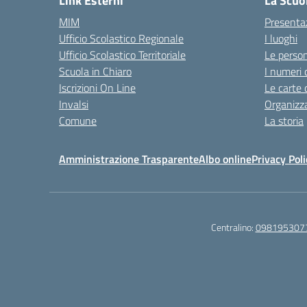
Link Esterni
La Scuo
MIM
Presenta
Ufficio Scolastico Regionale
I luoghi
Ufficio Scolastico Territoriale
Le perso
Scuola in Chiaro
I numeri 
Iscrizioni On Line
Le carte 
Invalsi
Organizz
Comune
La storia
Amministrazione Trasparente
Albo online
Privacy Poli
Centralino:
098195307