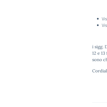
Vis
Vis
i sigg.
12 e 13
sono ch
Cordial