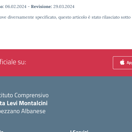
o:
06.02.2024
-
Revisione:
29.03.2024
ove diversamente specificato, questo articolo è stato rilasciato sott
iciale su:
App
tituto Comprensivo
ta Levi Montalcini
pezzano Albanese
Visita la pagina iniziale della scuola