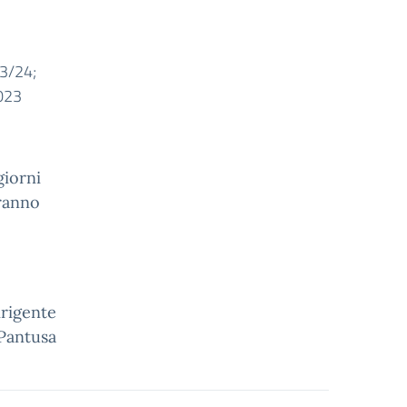
23/24;
2023
giorni
aranno
irigente
 Pantusa