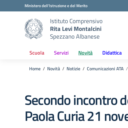
Vai ai contenuti
Vai al menu di navigazione
Vai al footer
Ministero dell'Istruzione e del Merito
Istituto Comprensivo
Rita Levi Montalcini
Spezzano Albanese
Scuola
Servizi
Novità
Didattica
Home
Novità
Notizie
Comunicazioni ATA
Secondo incontro de
Paola Curia 21 no