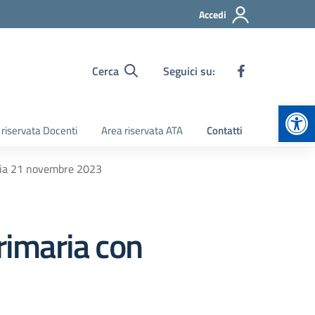
Accedi
Cerca
Seguici su:
Apr
 riservata Docenti
Area riservata ATA
Contatti
uria 21 novembre 2023
rimaria con