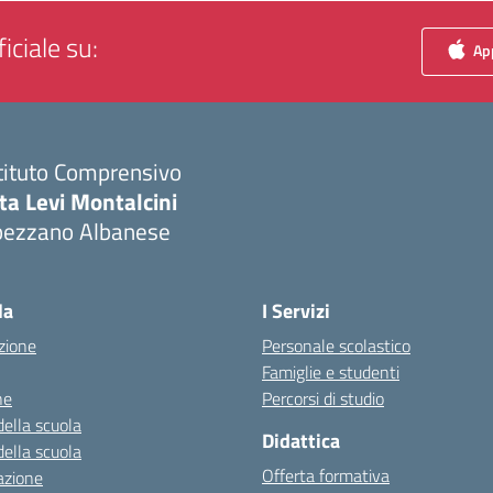
iciale su:
App
tituto Comprensivo
ta Levi Montalcini
pezzano Albanese
Visita la pagina iniziale della scuola
la
I Servizi
zione
Personale scolastico
Famiglie e studenti
ne
Percorsi di studio
della scuola
Didattica
della scuola
Offerta formativa
azione