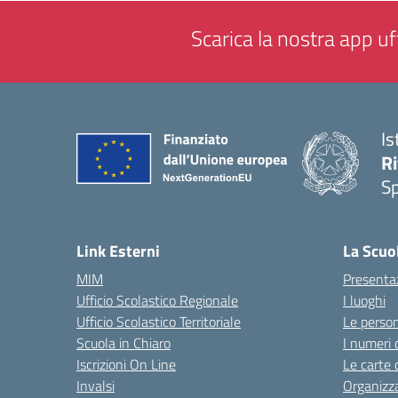
Scarica la nostra app uff
Is
Ri
S
— 
Link Esterni
La Scuo
MIM
Presenta
Ufficio Scolastico Regionale
I luoghi
Ufficio Scolastico Territoriale
Le perso
Scuola in Chiaro
I numeri 
Iscrizioni On Line
Le carte 
Invalsi
Organizz