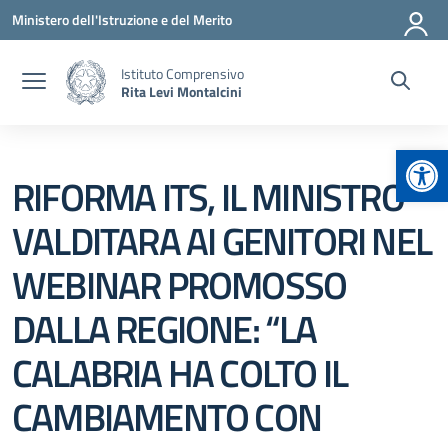
Vai ai contenuti
Vai al menu di navigazione
Vai al footer
Ministero dell'Istruzione e del Merito
Istituto Comprensivo
Rita Levi Montalcini
Apr
RIFORMA ITS, IL MINISTRO
VALDITARA AI GENITORI NEL
WEBINAR PROMOSSO
DALLA REGIONE: “LA
CALABRIA HA COLTO IL
CAMBIAMENTO CON