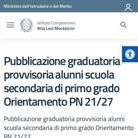
Vai ai contenuti
Vai al menu di navigazione
Vai al footer
Ministero dell'Istruzione e del Merito
Istituto Comprensivo
Rita Levi Montalcini
Apr
Pubblicazione graduatoria
provvisoria alunni scuola
secondaria di primo grado
Orientamento PN 21/27
Pubblicazione graduatoria provvisoria alunni
scuola secondaria di primo grado Orientamento
PN 21/27