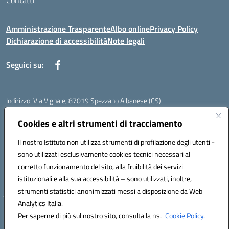
Contatti
Amministrazione Trasparente
Albo online
Privacy Policy
Dichiarazione di accessibilità
Note legali
Seguici su:
Indirizzo:
Via Vignale, 87019 Spezzano Albanese (CS)
Centralino:
0981953077
Email:
csic878003@istruzione.it
Posta elettronica certificata (PEC):
Cookies e altri strumenti di tracciamento
csic878003@pec.istruzione.it
Codice fiscale: 94018300783
Il nostro Istituto non utilizza strumenti di profilazione degli utenti -
Codice meccanografico:
CSIC878003
sono utilizzati esclusivamente cookies tecnici necessari al
Codice Indice delle Pubbliche Amministrazioni (IPA): istsc_csic878003
corretto funzionamento del sito, alla fruibilità dei servizi
Codice unico di fatturazione (CUF): UFK2HU
istituzionali e alla sua accessibilità – sono utilizzati, inoltre,
strumenti statistici anonimizzati messi a disposizione da Web
Analytics Italia.
Hosting & Powered by 3D Solution S.r.l.
Per saperne di più sul nostro sito, consulta la ns.
Cookie Policy.
Concept & Design by Designers Italia