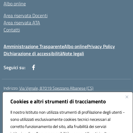
Albo online
Area riservata Docenti
Area riservata ATA
Contatti
Amministrazione Trasparente
Albo online
Privacy Policy
Dichiarazione di accessibilità
Note legali
Seguici su:
Indirizzo:
Via Vignale, 87019 Spezzano Albanese (CS)
Centralino:
0981953077
Email:
csic878003@istruzione.it
Posta elettronica certificata (PEC):
Cookies e altri strumenti di tracciamento
csic878003@pec.istruzione.it
Codice fiscale: 94018300783
Il nostro Istituto non utilizza strumenti di profilazione degli utenti -
Codice meccanografico:
CSIC878003
sono utilizzati esclusivamente cookies tecnici necessari al
Codice Indice delle Pubbliche Amministrazioni (IPA): istsc_csic878003
corretto funzionamento del sito, alla fruibilità dei servizi
Codice unico di fatturazione (CUF): UFK2HU