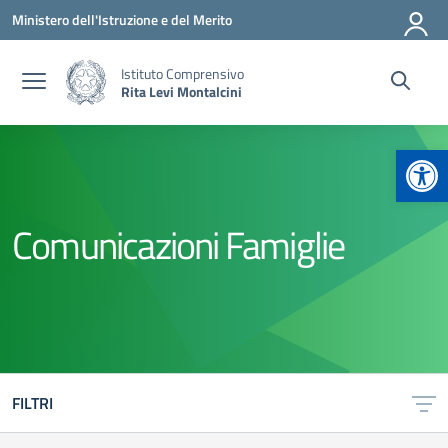
Vai ai contenuti
Vai al menu di navigazione
Vai al footer
Ministero dell'Istruzione e del Merito
Istituto Comprensivo
Rita Levi Montalcini
Apr
Comunicazioni Famiglie
FILTRI