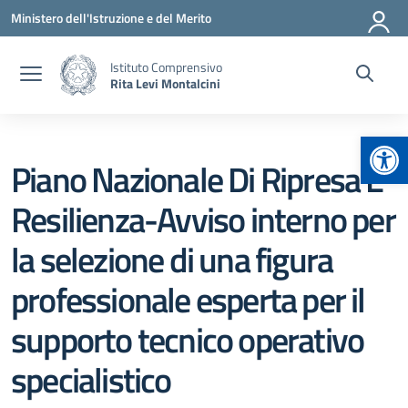
Vai ai contenuti
Vai al menu di navigazione
Vai al footer
Ministero dell'Istruzione e del Merito
Istituto Comprensivo
Rita Levi Montalcini
Apr
Piano Nazionale Di Ripresa E
Resilienza-Avviso interno per
la selezione di una figura
professionale esperta per il
supporto tecnico operativo
specialistico