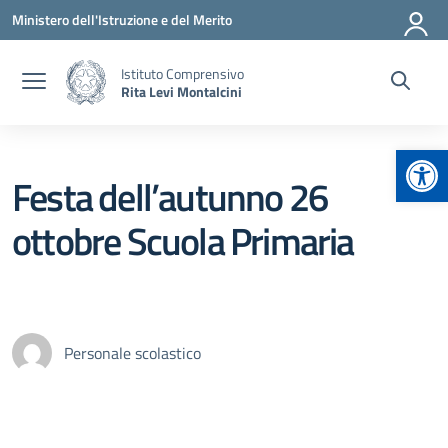
Vai ai contenuti
Vai al menu di navigazione
Vai al footer
Ministero dell'Istruzione e del Merito
Istituto Comprensivo
Rita Levi Montalcini
Apr
Festa dell’autunno 26
ottobre Scuola Primaria
Personale scolastico