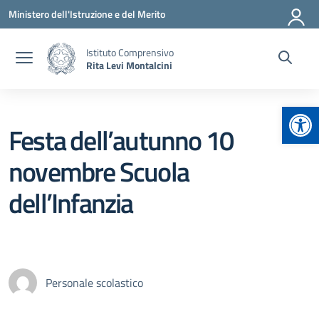
Vai ai contenuti
Vai al menu di navigazione
Vai al footer
Ministero dell'Istruzione e del Merito
Istituto Comprensivo
Rita Levi Montalcini
Apr
Festa dell’autunno 10
novembre Scuola
dell’Infanzia
Personale scolastico