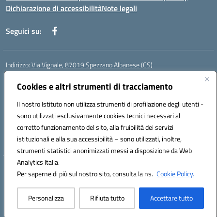
Dichiarazione di accessibilità
Note legali
Seguici su:
Indirizzo:
Via Vignale, 87019 Spezzano Albanese (CS)
Centralino:
0981953077
Email:
csic878003@istruzione.it
Posta elettronica certificata (PEC):
Cookies e altri strumenti di tracciamento
csic878003@pec.istruzione.it
Codice fiscale: 94018300783
Il nostro Istituto non utilizza strumenti di profilazione degli utenti -
Codice meccanografico:
CSIC878003
sono utilizzati esclusivamente cookies tecnici necessari al
Codice Indice delle Pubbliche Amministrazioni (IPA): istsc_csic878003
corretto funzionamento del sito, alla fruibilità dei servizi
Codice unico di fatturazione (CUF): UFK2HU
istituzionali e alla sua accessibilità – sono utilizzati, inoltre,
strumenti statistici anonimizzati messi a disposizione da Web
Analytics Italia.
Hosting & Powered by 3D Solution S.r.l.
Per saperne di più sul nostro sito, consulta la ns.
Cookie Policy.
Concept & Design by Designers Italia
Personalizza
Rifiuta tutto
Accettare tutto