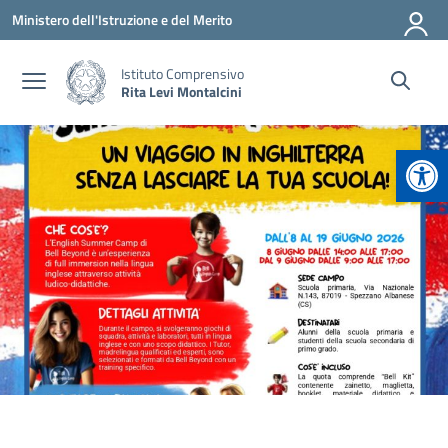
Vai ai contenuti
Vai al menu di navigazione
Vai al footer
Ministero dell'Istruzione e del Merito
Istituto Comprensivo
Rita Levi Montalcini
Apr