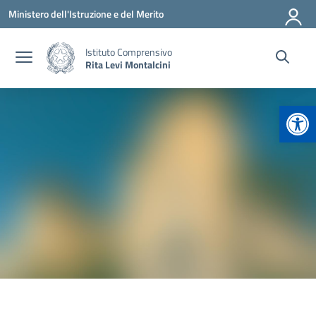
Vai ai contenuti
Vai al menu di navigazione
Vai al footer
Ministero dell'Istruzione e del Merito
Istituto Comprensivo
Rita Levi Montalcini
Apr