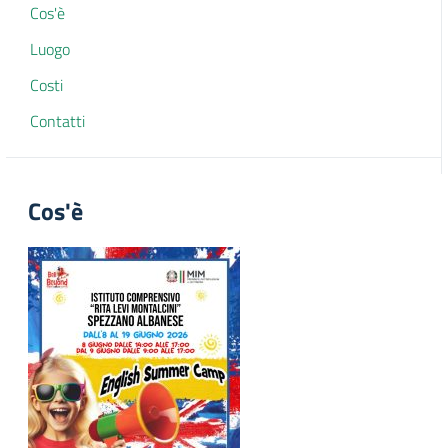
Cos'è
Luogo
Costi
Contatti
Cos'è