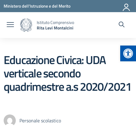
Vai ai contenuti
Vai al menu di navigazione
Vai al footer
Ministero dell'Istruzione e del Merito
Istituto Comprensivo
Rita Levi Montalcini
Apr
Educazione Civica: UDA
verticale secondo
quadrimestre a.s 2020/2021
Personale scolastico