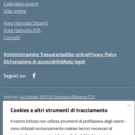
Calendario eventi
Albo online
Area riservata Docenti
Area riservata ATA
Contatti
Amministrazione Trasparente
Albo online
Privacy Policy
Dichiarazione di accessibilità
Note legali
Seguici su:
Indirizzo:
Via Vignale, 87019 Spezzano Albanese (CS)
Centralino:
0981953077
Email:
csic878003@istruzione.it
Posta elettronica certificata (PEC):
Cookies e altri strumenti di tracciamento
csic878003@pec.istruzione.it
Codice fiscale: 94018300783
Il nostro Istituto non utilizza strumenti di profilazione degli utenti -
Codice meccanografico:
CSIC878003
sono utilizzati esclusivamente cookies tecnici necessari al
Codice Indice delle Pubbliche Amministrazioni (IPA): istsc_csic878003