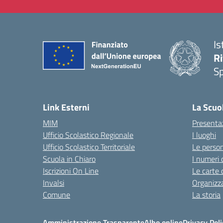
Is
Ri
S
— 
Link Esterni
La Scuo
MIM
Presenta
Ufficio Scolastico Regionale
I luoghi
Ufficio Scolastico Territoriale
Le perso
Scuola in Chiaro
I numeri 
Iscrizioni On Line
Le carte 
Invalsi
Organizz
Comune
La storia
Amministrazione Trasparente
Albo online
Privacy Poli