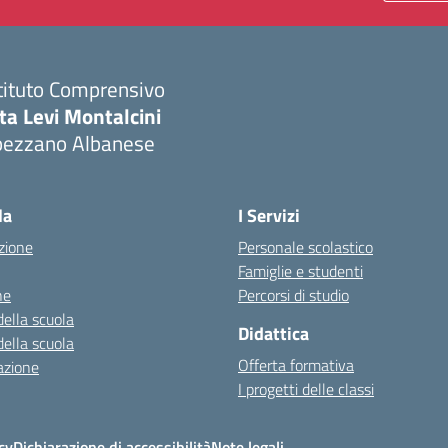
tituto Comprensivo
ta Levi Montalcini
pezzano Albanese
Visita la pagina iniziale della scuola
la
I Servizi
zione
Personale scolastico
Famiglie e studenti
ne
Percorsi di studio
della scuola
Didattica
della scuola
Offerta formativa
azione
I progetti delle classi
cy
Dichiarazione di accessibilità
Note legali