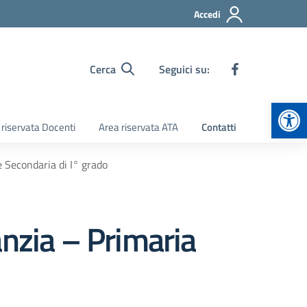
Accedi
Cerca
Seguici su:
Apr
 riservata Docenti
Area riservata ATA
Contatti
e Secondaria di I° grado
anzia – Primaria