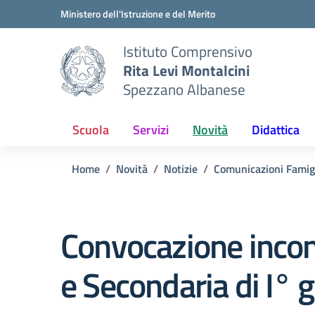
Vai ai contenuti
Vai al menu di navigazione
Vai al footer
Ministero dell'Istruzione e del Merito
Istituto Comprensivo
Rita Levi Montalcini
Spezzano Albanese
Scuola
Servizi
Novità
Didattica
Home
Novità
Notizie
Comunicazioni Famig
Convocazione incont
e Secondaria di I° 