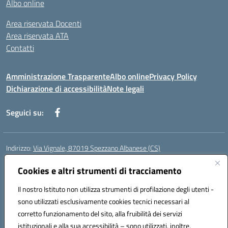
Albo online
Area riservata Docenti
Area riservata ATA
Contatti
Amministrazione Trasparente
Albo online
Privacy Policy
Dichiarazione di accessibilità
Note legali
Seguici su:
Indirizzo:
Via Vignale, 87019 Spezzano Albanese (CS)
Centralino:
0981953077
Email:
csic878003@istruzione.it
Posta elettronica certificata (PEC):
Cookies e altri strumenti di tracciamento
csic878003@pec.istruzione.it
Codice fiscale: 94018300783
Il nostro Istituto non utilizza strumenti di profilazione degli utenti -
Codice meccanografico:
CSIC878003
sono utilizzati esclusivamente cookies tecnici necessari al
Codice Indice delle Pubbliche Amministrazioni (IPA): istsc_csic878003
corretto funzionamento del sito, alla fruibilità dei servizi
Codice unico di fatturazione (CUF): UFK2HU
istituzionali e alla sua accessibilità – sono utilizzati, inoltre,