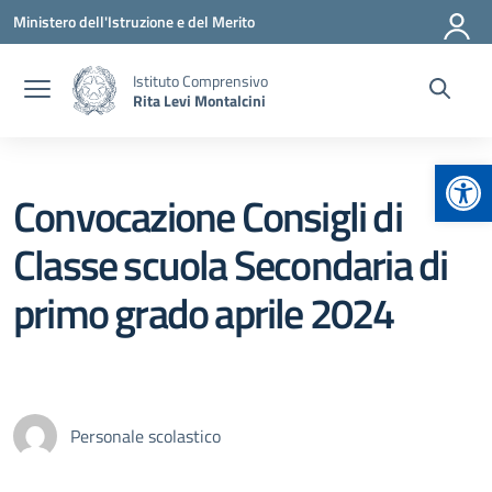
Vai ai contenuti
Vai al menu di navigazione
Vai al footer
Ministero dell'Istruzione e del Merito
Istituto Comprensivo
Rita Levi Montalcini
Apr
Convocazione Consigli di
Classe scuola Secondaria di
primo grado aprile 2024
Personale scolastico