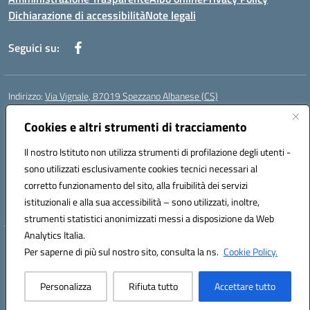
Dichiarazione di accessibilità
Note legali
Seguici su:
Indirizzo:
Via Vignale, 87019 Spezzano Albanese (CS)
Centralino:
0981953077
Email:
csic878003@istruzione.it
Posta elettronica certificata (PEC):
Cookies e altri strumenti di tracciamento
csic878003@pec.istruzione.it
Codice fiscale: 94018300783
Il nostro Istituto non utilizza strumenti di profilazione degli utenti -
Codice meccanografico:
CSIC878003
sono utilizzati esclusivamente cookies tecnici necessari al
Codice Indice delle Pubbliche Amministrazioni (IPA): istsc_csic878003
corretto funzionamento del sito, alla fruibilità dei servizi
Codice unico di fatturazione (CUF): UFK2HU
istituzionali e alla sua accessibilità – sono utilizzati, inoltre,
strumenti statistici anonimizzati messi a disposizione da Web
Analytics Italia.
Hosting & Powered by 3D Solution S.r.l.
Per saperne di più sul nostro sito, consulta la ns.
Cookie Policy.
Concept & Design by Designers Italia
Personalizza
Rifiuta tutto
Accettare tutto