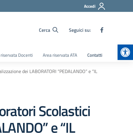
Accedi
Cerca
Seguici su:
Apr
 riservata Docenti
Area riservata ATA
Contatti
a realizzazione dei LABORATORI “PEDALANDO” e “IL
oratori Scolastici
ALANDO” e “IL