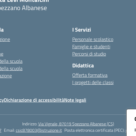
pezzano Albanese
Visita la pagina iniziale della scuola
la
I Servizi
zione
Personale scolastico
Famiglie e studenti
ne
Percorsi di studio
della scuola
Didattica
della scuola
Offerta formativa
azione
I progetti delle classi
cy
Dichiarazione di accessibilità
Note legali
Indirizzo:
Via Vignale, 87019 Spezzano Albanese (CS)
7
Email:
csic878003@istruzione.it
Posta elettronica certificata (PEC):
csic8