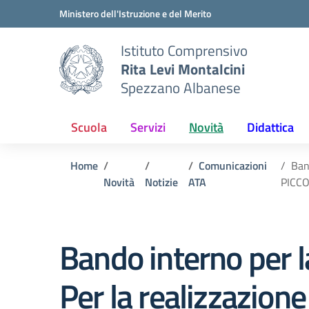
Vai ai contenuti
Vai al menu di navigazione
Vai al footer
Ministero dell'Istruzione e del Merito
Istituto Comprensivo
Rita Levi Montalcini
Spezzano Albanese
Scuola
Servizi
Novità
Didattica
Home
Comunicazioni
Ban
Novità
Notizie
ATA
PICCO
Bando interno per la
Per la realizzazio