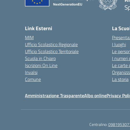
S
— 
Link Esterni
La Scuo
MIM
Presenta
Ufficio Scolastico Regionale
I luoghi
Ufficio Scolastico Territoriale
Le perso
Scuola in Chiaro
I numeri 
Iscrizioni On Line
Le carte 
Invalsi
Organizz
Comune
La storia
Amministrazione Trasparente
Albo online
Privacy Poli
Centralino:
098195307