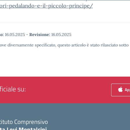
tori-pedalando-e-il-piccolo-principe/
o:
16.05.2025
-
Revisione:
16.05.2025
ove diversamente specificato, questo articolo è stato rilasciato sott
iciale su:
App
tituto Comprensivo
ta Levi Montalcini