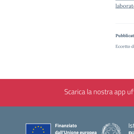
labora
Pubblicat
Eccetto d
Scarica la nostra app uff
Is
Ri