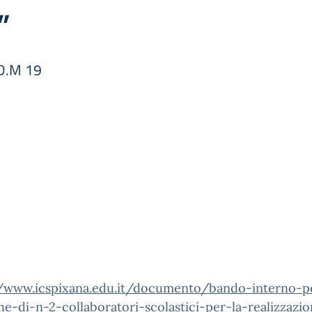
”
 D.M 19
//www.icspixana.edu.it/documento/bando-interno-p
ne-di-n-2-collaboratori-scolastici-per-la-realizzazi