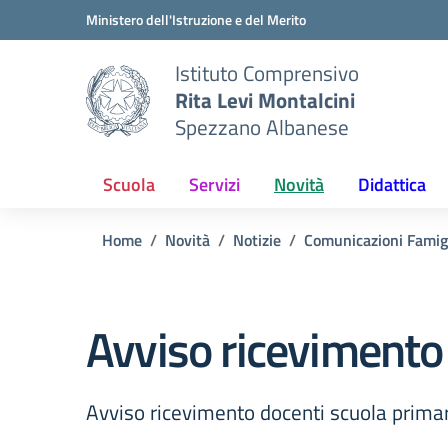
Vai ai contenuti
Vai al menu di navigazione
Vai al footer
Ministero dell'Istruzione e del Merito
Istituto Comprensivo
Rita Levi Montalcini
Spezzano Albanese
Scuola
Servizi
Novità
Didattica
Home
Novità
Notizie
Comunicazioni Famig
Avviso ricevimento
Avviso ricevimento docenti scuola prima