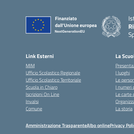
Is
Ri
S
— 
Link Esterni
La Scuo
MIM
Presenta
Ufficio Scolastico Regionale
I luoghi
Ufficio Scolastico Territoriale
Le perso
Scuola in Chiaro
I numeri 
Iscrizioni On Line
Le carte 
Invalsi
Organizz
Comune
La storia
Amministrazione Trasparente
Albo online
Privacy Poli