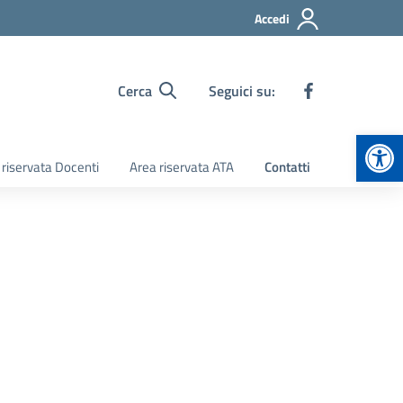
Accedi
Cerca
Seguici su:
Apr
 riservata Docenti
Area riservata ATA
Contatti