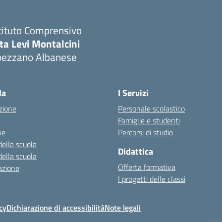
tituto Comprensivo
ta Levi Montalcini
pezzano Albanese
Visita la pagina iniziale della scuola
la
I Servizi
zione
Personale scolastico
Famiglie e studenti
ne
Percorsi di studio
della scuola
Didattica
della scuola
Offerta formativa
azione
I progetti delle classi
cy
Dichiarazione di accessibilità
Note legali