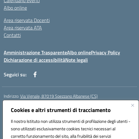
Calendario eventi
Albo online
Area riservata Docenti
Area riservata ATA
Contatti
Amministrazione Trasparente
Albo online
Privacy Policy
Dichiarazione di accessibilità
Note legali
Seguici su:
Indirizzo:
Via Vignale, 87019 Spezzano Albanese (CS)
Centralino:
0981953077
Email:
csic878003@istruzione.it
Posta elettronica certificata (PEC):
Cookies e altri strumenti di tracciamento
csic878003@pec.istruzione.it
Codice fiscale: 94018300783
Il nostro Istituto non utilizza strumenti di profilazione degli utenti -
Codice meccanografico:
CSIC878003
sono utilizzati esclusivamente cookies tecnici necessari al
Codice Indice delle Pubbliche Amministrazioni (IPA): istsc_csic878003
corretto funzionamento del sito, alla fruibilità dei servizi