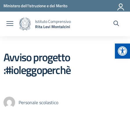
Vai ai contenuti
Vai al menu di navigazione
Vai al footer
Ministero dell'Istruzione e del Merito
Istituto Comprensivo
Rita Levi Montalcini
Apr
Avviso progetto
:#ioleggoperchè
Personale scolastico