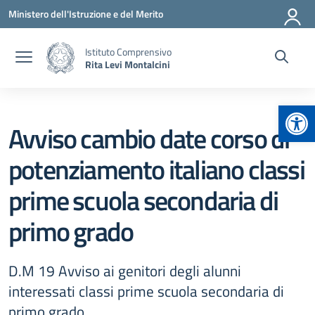
Vai ai contenuti
Vai al menu di navigazione
Vai al footer
Ministero dell'Istruzione e del Merito
Istituto Comprensivo
Rita Levi Montalcini
Apr
Avviso cambio date corso di
potenziamento italiano classi
prime scuola secondaria di
primo grado
D.M 19 Avviso ai genitori degli alunni
interessati classi prime scuola secondaria di
primo grado