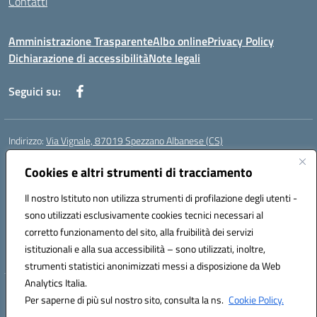
Contatti
Amministrazione Trasparente
Albo online
Privacy Policy
Dichiarazione di accessibilità
Note legali
Seguici su:
Indirizzo:
Via Vignale, 87019 Spezzano Albanese (CS)
Centralino:
0981953077
Email:
csic878003@istruzione.it
Posta elettronica certificata (PEC):
Cookies e altri strumenti di tracciamento
csic878003@pec.istruzione.it
Codice fiscale: 94018300783
Il nostro Istituto non utilizza strumenti di profilazione degli utenti -
Codice meccanografico:
CSIC878003
sono utilizzati esclusivamente cookies tecnici necessari al
Codice Indice delle Pubbliche Amministrazioni (IPA): istsc_csic878003
corretto funzionamento del sito, alla fruibilità dei servizi
Codice unico di fatturazione (CUF): UFK2HU
istituzionali e alla sua accessibilità – sono utilizzati, inoltre,
strumenti statistici anonimizzati messi a disposizione da Web
Analytics Italia.
Hosting & Powered by 3D Solution S.r.l.
Per saperne di più sul nostro sito, consulta la ns.
Cookie Policy.
Concept & Design by Designers Italia