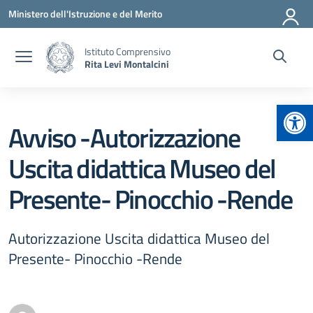
Vai ai contenuti
Vai al menu di navigazione
Vai al footer
Ministero dell'Istruzione e del Merito
Istituto Comprensivo
Rita Levi Montalcini
Apr
Avviso -Autorizzazione
Uscita didattica Museo del
Presente- Pinocchio -Rende
Autorizzazione Uscita didattica Museo del
Presente- Pinocchio -Rende