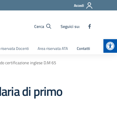
Accedi
Cerca
Seguici su:
Apr
 riservata Docenti
Area riservata ATA
Contatti
ado certificazione inglese D.M 65
daria di primo