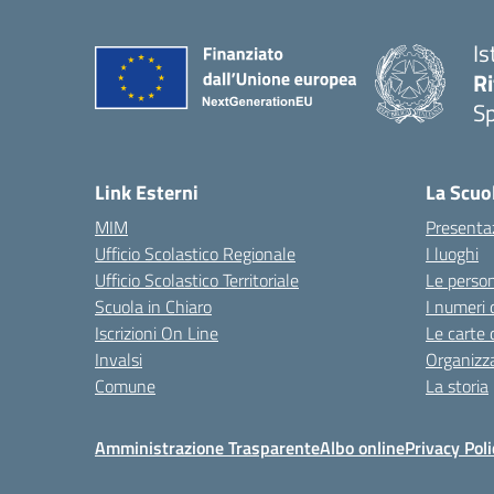
Is
Ri
S
— 
Link Esterni
La Scuo
MIM
Presenta
Ufficio Scolastico Regionale
I luoghi
Ufficio Scolastico Territoriale
Le perso
Scuola in Chiaro
I numeri 
Iscrizioni On Line
Le carte 
Invalsi
Organizz
Comune
La storia
Amministrazione Trasparente
Albo online
Privacy Poli