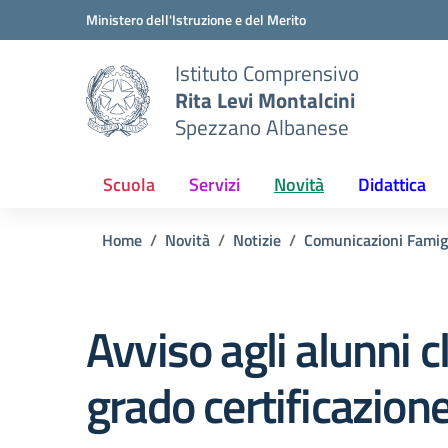
Vai ai contenuti
Vai al menu di navigazione
Vai al footer
Ministero dell'Istruzione e del Merito
Istituto Comprensivo
Rita Levi Montalcini
Spezzano Albanese
Scuola
Servizi
Novità
Didattica
Home
Novità
Notizie
Comunicazioni Famig
Avviso agli alunni c
grado certificazion