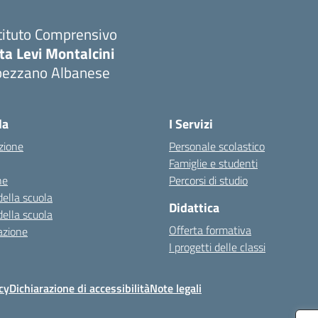
tituto Comprensivo
ta Levi Montalcini
pezzano Albanese
Visita la pagina iniziale della scuola
la
I Servizi
zione
Personale scolastico
Famiglie e studenti
ne
Percorsi di studio
della scuola
Didattica
della scuola
Offerta formativa
azione
I progetti delle classi
cy
Dichiarazione di accessibilità
Note legali