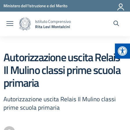
Vai ai contenuti
Vai al menu di navigazione
Vai al footer
Ministero dell'Istruzione e del Merito
Istituto Comprensivo
Rita Levi Montalcini
Apr
Autorizzazione uscita Relais
Il Mulino classi prime scuola
primaria
Autorizzazione uscita Relais Il Mulino classi
prime scuola primaria