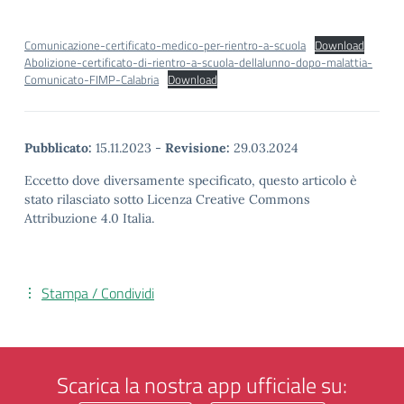
Comunicazione-certificato-medico-per-rientro-a-scuola
Download
Abolizione-certificato-di-rientro-a-scuola-dellalunno-dopo-malattia-
Comunicato-FIMP-Calabria
Download
Pubblicato:
15.11.2023
-
Revisione:
29.03.2024
Eccetto dove diversamente specificato, questo articolo è
stato rilasciato sotto Licenza Creative Commons
Attribuzione 4.0 Italia.
Stampa / Condividi
Scarica la nostra app ufficiale su: