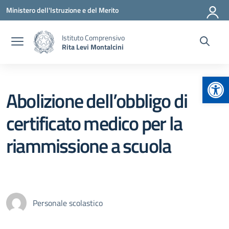
Vai ai contenuti
Vai al menu di navigazione
Vai al footer
Ministero dell'Istruzione e del Merito
Istituto Comprensivo
Rita Levi Montalcini
Apr
Abolizione dell’obbligo di
certificato medico per la
riammissione a scuola
Personale scolastico