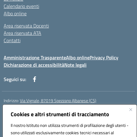
Calendario eventi
Albo online
Area riservata Docenti
Area riservata ATA
Contatti
Amministrazione Trasparente
Albo online
Privacy Policy
Dichiarazione di accessibilità
Note legali
Seguici su:
Indirizzo:
Via Vignale, 87019 Spezzano Albanese (CS)
Centralino:
0981953077
Email:
csic878003@istruzione.it
Posta elettronica certificata (PEC):
Cookies e altri strumenti di tracciamento
csic878003@pec.istruzione.it
Codice fiscale: 94018300783
Il nostro Istituto non utilizza strumenti di profilazione degli utenti -
Codice meccanografico:
CSIC878003
sono utilizzati esclusivamente cookies tecnici necessari al