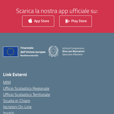
Scarica la nostra app ufficiale su:
App Store
Play Store
Istituto Comprensivo
Rita Levi Montalcini
Spezzano Albanese
— Visita la pagina iniziale della scuola
Link Esterni
MIM
Ufficio Scolastico Regionale
Ufficio Scolastico Territoriale
Scuola in Chiaro
Iscrizioni On Line
Invalsi