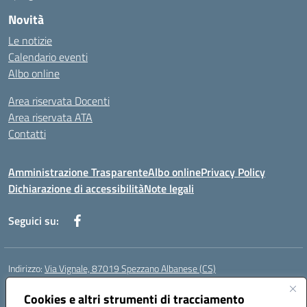
Novità
Le notizie
Calendario eventi
Albo online
Area riservata Docenti
Area riservata ATA
Contatti
Amministrazione Trasparente
Albo online
Privacy Policy
Dichiarazione di accessibilità
Note legali
Seguici su:
Indirizzo:
Via Vignale, 87019 Spezzano Albanese (CS)
Centralino:
0981953077
Email:
csic878003@istruzione.it
Posta elettronica certificata (PEC):
Cookies e altri strumenti di tracciamento
csic878003@pec.istruzione.it