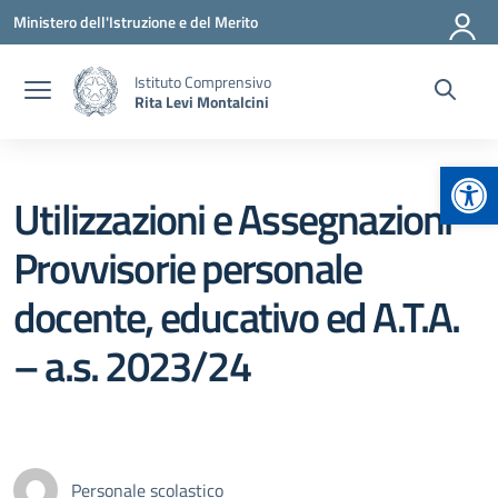
Vai ai contenuti
Vai al menu di navigazione
Vai al footer
Ministero dell'Istruzione e del Merito
Istituto Comprensivo
Rita Levi Montalcini
Apr
Utilizzazioni e Assegnazioni
Provvisorie personale
docente, educativo ed A.T.A.
– a.s. 2023/24
Personale scolastico