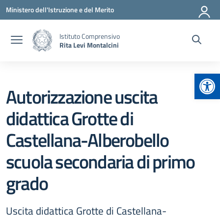
Vai ai contenuti
Vai al menu di navigazione
Vai al footer
Ministero dell'Istruzione e del Merito
Istituto Comprensivo
Rita Levi Montalcini
Apr
Autorizzazione uscita
didattica Grotte di
Castellana-Alberobello
scuola secondaria di primo
grado
Uscita didattica Grotte di Castellana-