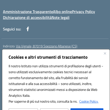
Amministrazione Trasparente
Albo online
Privacy Policy
Dichiarazione di accessibilità
Note legali
Seguici su:
Indirizzo:
Via Vignale, 87019 Spezzano Albanese (CS)
Centralino:
0981953077
Email:
csic878003@istruzione.it
Posta elettronica certificata (PEC):
Cookies e altri strumenti di tracciamento
csic878003@pec.istruzione.it
Codice fiscale: 94018300783
Il nostro Istituto non utilizza strumenti di profilazione degli utenti -
Codice meccanografico:
CSIC878003
sono utilizzati esclusivamente cookies tecnici necessari al
Codice Indice delle Pubbliche Amministrazioni (IPA): istsc_csic878003
corretto funzionamento del sito, alla fruibilità dei servizi
Codice unico di fatturazione (CUF): UFK2HU
istituzionali e alla sua accessibilità – sono utilizzati, inoltre,
strumenti statistici anonimizzati messi a disposizione da Web
Analytics Italia.
Hosting & Powered by 3D Solution S.r.l.
Per saperne di più sul nostro sito, consulta la ns.
Cookie Policy.
Concept & Design by Designers Italia