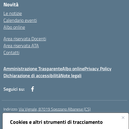
Novità
Le notizie
Calendario eventi
Albo online
Area riservata Docenti
Area riservata ATA
Contatti
Amministrazione Trasparente
Albo online
Privacy Policy
Dichiarazione di accessibilità
Note legali
Seguici su:
Indirizzo:
Via Vignale, 87019 Spezzano Albanese (CS)
Centralino:
0981953077
Email:
csic878003@istruzione.it
Posta elettronica certificata (PEC):
Cookies e altri strumenti di tracciamento
csic878003@pec.istruzione.it