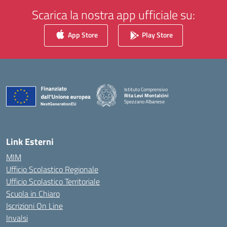
Scarica la nostra app ufficiale su:
App Store
Play Store
Istituto Comprensivo
Rita Levi Montalcini
Spezzano Albanese
— Visita la pagina iniziale della scuola
Link Esterni
MIM
Ufficio Scolastico Regionale
Ufficio Scolastico Territoriale
Scuola in Chiaro
Iscrizioni On Line
Invalsi