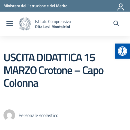
Vai ai contenuti
Vai al menu di navigazione
Vai al footer
Ministero dell'Istruzione e del Merito
Istituto Comprensivo
Rita Levi Montalcini
Apr
USCITA DIDATTICA 15
MARZO Crotone – Capo
Colonna
Personale scolastico