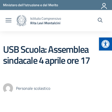
Vai ai contenuti
Vai al menu di navigazione
Vai al footer
Ministero dell'Istruzione e del Merito
Istituto Comprensivo
Rita Levi Montalcini
Apr
USB Scuola: Assemblea
sindacale 4 aprile ore 17
Personale scolastico