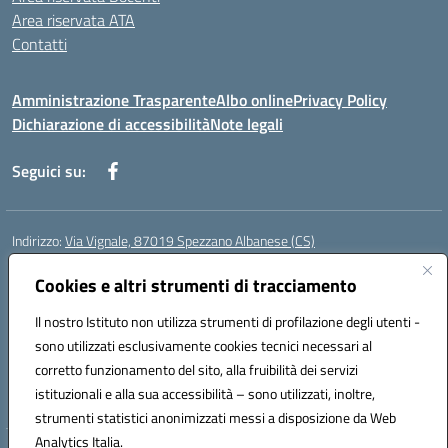
Area riservata ATA
Contatti
Amministrazione Trasparente
Albo online
Privacy Policy
Dichiarazione di accessibilità
Note legali
Seguici su:
Indirizzo:
Via Vignale, 87019 Spezzano Albanese (CS)
Centralino:
0981953077
Email:
csic878003@istruzione.it
Posta elettronica certificata (PEC):
Cookies e altri strumenti di tracciamento
csic878003@pec.istruzione.it
Codice fiscale: 94018300783
Il nostro Istituto non utilizza strumenti di profilazione degli utenti -
Codice meccanografico:
CSIC878003
sono utilizzati esclusivamente cookies tecnici necessari al
Codice Indice delle Pubbliche Amministrazioni (IPA): istsc_csic878003
corretto funzionamento del sito, alla fruibilità dei servizi
Codice unico di fatturazione (CUF): UFK2HU
istituzionali e alla sua accessibilità – sono utilizzati, inoltre,
strumenti statistici anonimizzati messi a disposizione da Web
Analytics Italia.