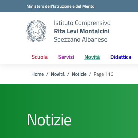
Vai ai contenuti
Vai al menu di navigazione
Vai al footer
Ministero dell'Istruzione e del Merito
Istituto Comprensivo
Rita Levi Montalcini
Spezzano Albanese
Scuola
Servizi
Novità
Didattica
Home
Novità
Notizie
Page 116
Notizie