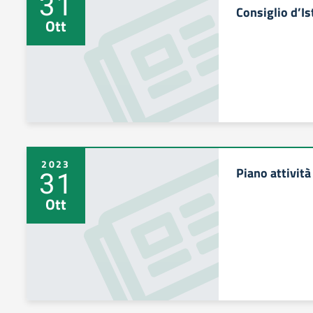
31
Consiglio d’I
Ott
2023
Piano attivit
31
Ott