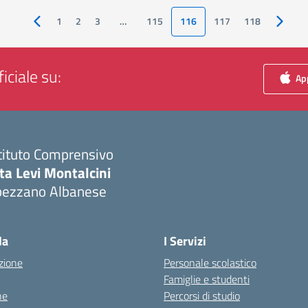
1
2
3
…
115
116
117
118
Pagina precedente
Pagina
iciale su:
App
tituto Comprensivo
ta Levi Montalcini
pezzano Albanese
Visita la pagina iniziale della scuola
la
I Servizi
zione
Personale scolastico
Famiglie e studenti
ne
Percorsi di studio