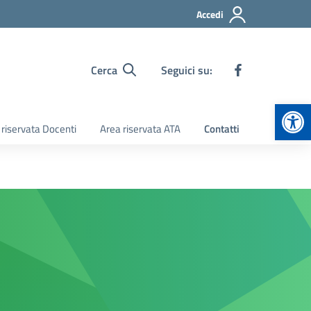
Accedi
Cerca
Seguici su:
Apr
 riservata Docenti
Area riservata ATA
Contatti