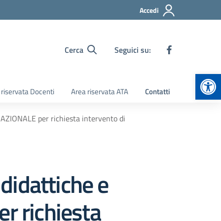
Accedi
Cerca
Seguici su:
Apr
 riservata Docenti
Area riservata ATA
Contatti
 NAZIONALE per richiesta intervento di
 didattiche e
r richiesta