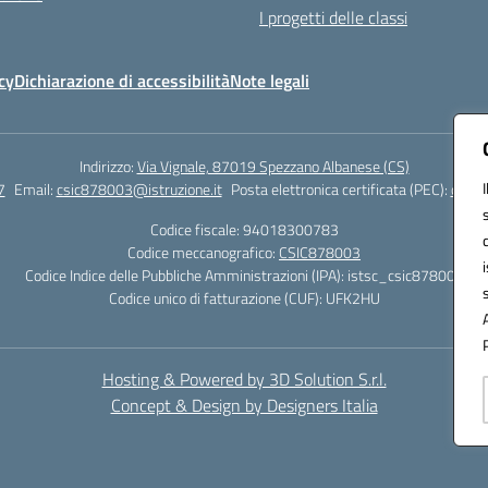
I progetti delle classi
cy
Dichiarazione di accessibilità
Note legali
Indirizzo:
Via Vignale, 87019 Spezzano Albanese (CS)
7
Email:
csic878003@istruzione.it
Posta elettronica certificata (PEC):
csic8
Codice fiscale: 94018300783
Codice meccanografico:
CSIC878003
Codice Indice delle Pubbliche Amministrazioni (IPA): istsc_csic878003
Codice unico di fatturazione (CUF): UFK2HU
Hosting & Powered by 3D Solution S.r.l.
Concept & Design by Designers Italia