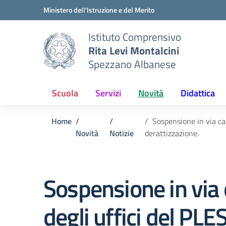
Vai ai contenuti
Vai al menu di navigazione
Vai al footer
Ministero dell'Istruzione e del Merito
Istituto Comprensivo
Rita Levi Montalcini
Spezzano Albanese
Scuola
Servizi
Novità
Didattica
Home
Sospensione in via ca
Novità
Notizie
derattizzazione.
Sospensione in via c
degli uffici del PL