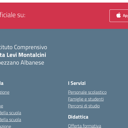
iciale su:
App
tituto Comprensivo
ta Levi Montalcini
pezzano Albanese
Visita la pagina iniziale della scuola
la
I Servizi
zione
Personale scolastico
Famiglie e studenti
ne
Percorsi di studio
della scuola
Didattica
della scuola
Offerta formativa
azione