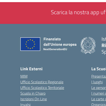
Scarica la nostra app uff
Is
Ri
S
— 
Link Esterni
La Scuo
MIM
Presenta
Ufficio Scolastico Regionale
I luoghi
Ufficio Scolastico Territoriale
Le perso
Scuola in Chiaro
I numeri 
Iscrizioni On Line
Le carte 
Invalsi
Organizz