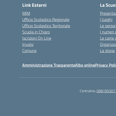
Link Esterni
La Scuo
MIM
Presenta
Ufficio Scolastico Regionale
I luoghi
Ufficio Scolastico Territoriale
Le perso
Scuola in Chiaro
I numeri 
Iscrizioni On Line
Le carte 
Invalsi
Organizz
Comune
La storia
Amministrazione Trasparente
Albo online
Privacy Poli
Centralino:
098195307