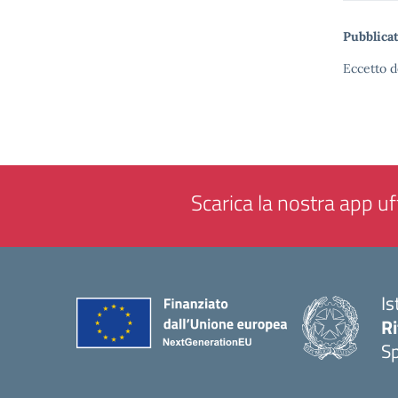
Pubblicat
Eccetto d
Scarica la nostra app uff
Is
Ri
S
— 