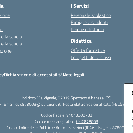
la
I Servizi
zione
Personale scolastico
Famiglie e studenti
ne
Percorsi di studio
della scuola
Didattica
della scuola
Offerta formativa
azione
I progetti delle classi
cy
Dichiarazione di accessibilità
Note legali
Indirizzo:
Via Vignale, 87019 Spezzano Albanese (CS)
7
Email:
csic878003@istruzione.it
Posta elettronica certificata (PEC):
csic8
Codice fiscale: 94018300783
Codice meccanografico:
CSIC878003
Codice Indice delle Pubbliche Amministrazioni (IPA): istsc_csic878003