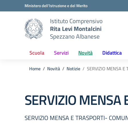
Vai ai contenuti
Vai al menu di navigazione
Vai al footer
Ministero dell'Istruzione e del Merito
Istituto Comprensivo
Rita Levi Montalcini
Spezzano Albanese
Scuola
Servizi
Novità
Didattica
Home
Novità
Notizie
SERVIZIO MENSA E
SERVIZIO MENSA 
SERVIZIO MENSA E TRASPORTI- COMU