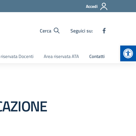
Accedi
Cerca
Seguici su:
Apr
 riservata Docenti
Area riservata ATA
Contatti
CAZIONE