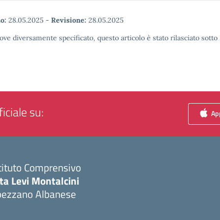
o:
28.05.2025
-
Revisione:
28.05.2025
ove diversamente specificato, questo articolo è stato rilasciato sott
iciale su:
App
tituto Comprensivo
ta Levi Montalcini
pezzano Albanese
Visita la pagina iniziale della scuola