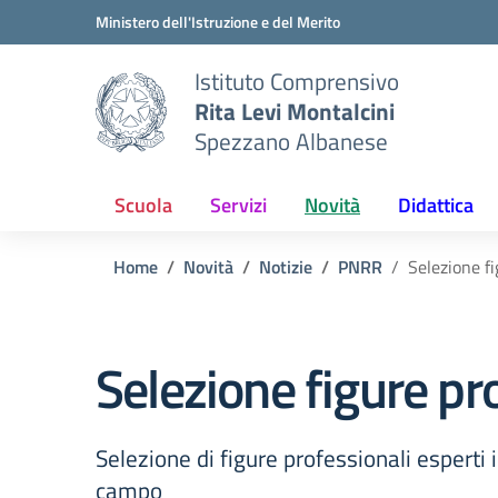
Vai ai contenuti
Vai al menu di navigazione
Vai al footer
Ministero dell'Istruzione e del Merito
Istituto Comprensivo
Rita Levi Montalcini
Spezzano Albanese
Scuola
Servizi
Novità
Didattica
Home
Novità
Notizie
PNRR
Selezione fi
Selezione figure pr
Selezione di figure professionali esperti 
campo