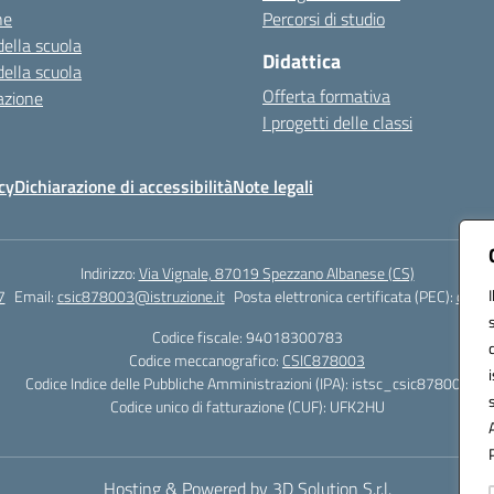
ne
Percorsi di studio
della scuola
Didattica
della scuola
Offerta formativa
azione
I progetti delle classi
cy
Dichiarazione di accessibilità
Note legali
Indirizzo:
Via Vignale, 87019 Spezzano Albanese (CS)
7
Email:
csic878003@istruzione.it
Posta elettronica certificata (PEC):
csic8
Codice fiscale: 94018300783
Codice meccanografico:
CSIC878003
Codice Indice delle Pubbliche Amministrazioni (IPA): istsc_csic878003
Codice unico di fatturazione (CUF): UFK2HU
Hosting & Powered by 3D Solution S.r.l.