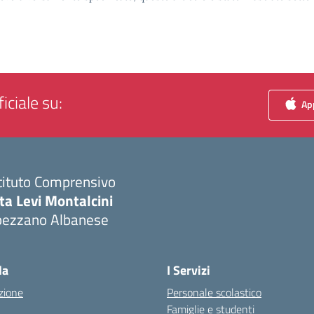
iciale su:
App
tituto Comprensivo
ta Levi Montalcini
pezzano Albanese
Visita la pagina iniziale della scuola
la
I Servizi
zione
Personale scolastico
Famiglie e studenti