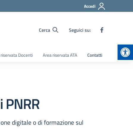
Accedi
Cerca
Seguici su:
Apr
 riservata Docenti
Area riservata ATA
Contatti
rni PNRR
ione digitale o di formazione sul