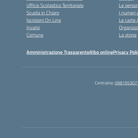
Ufficio Scolastico Territoriale
Le perso
Scuola in Chiaro
I numeri 
Iscrizioni On Line
Le carte 
Invalsi
Organizz
Comune
La storia
Amministrazione Trasparente
Albo online
Privacy Poli
Centralino:
098195307