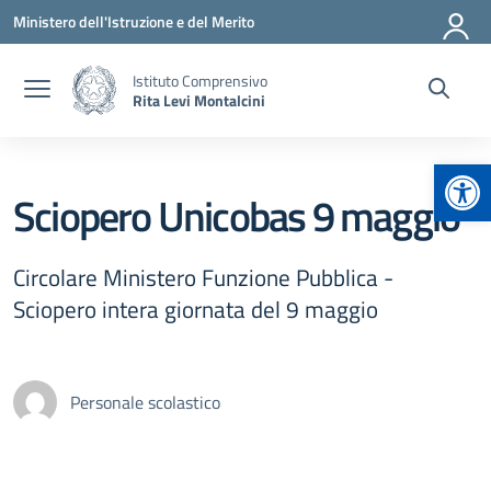
Vai ai contenuti
Vai al menu di navigazione
Vai al footer
Ministero dell'Istruzione e del Merito
Istituto Comprensivo
Rita Levi Montalcini
Apr
Sciopero Unicobas 9 maggio
Circolare Ministero Funzione Pubblica -
Sciopero intera giornata del 9 maggio
Personale scolastico