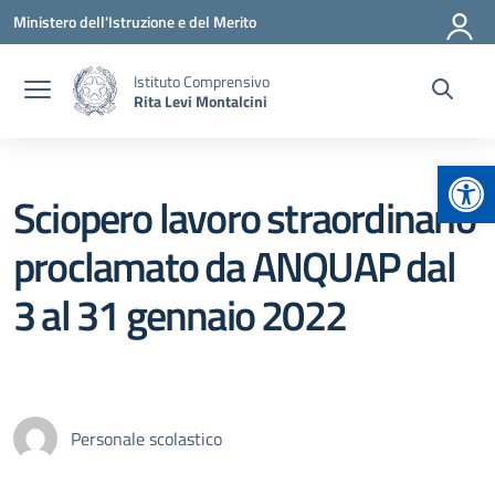
Vai ai contenuti
Vai al menu di navigazione
Vai al footer
Ministero dell'Istruzione e del Merito
Istituto Comprensivo
Rita Levi Montalcini
Apr
Sciopero lavoro straordinario
proclamato da ANQUAP dal
3 al 31 gennaio 2022
Personale scolastico