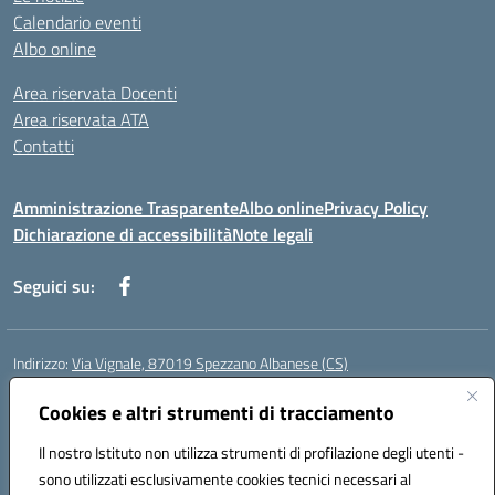
Calendario eventi
Albo online
Area riservata Docenti
Area riservata ATA
Contatti
Amministrazione Trasparente
Albo online
Privacy Policy
Dichiarazione di accessibilità
Note legali
Seguici su:
Indirizzo:
Via Vignale, 87019 Spezzano Albanese (CS)
Centralino:
0981953077
Email:
csic878003@istruzione.it
Posta elettronica certificata (PEC):
Cookies e altri strumenti di tracciamento
csic878003@pec.istruzione.it
Codice fiscale: 94018300783
Il nostro Istituto non utilizza strumenti di profilazione degli utenti -
Codice meccanografico:
CSIC878003
sono utilizzati esclusivamente cookies tecnici necessari al