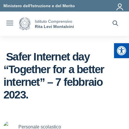
Vai ai contenuti
Vai al menu di navigazione
Vai al footer
Ministero dell'Istruzione e del Merito
Istituto Comprensivo
Rita Levi Montalcini
Apr
Safer Internet day
“Together for a better
internet” – 7 febbraio
2023.
Personale scolastico